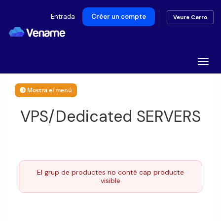
Entrada
Créer un compte
Veure Carro
Toggl
Mostra el menú
VPS/Dedicated SERVERS
El grup de productes no conté cap producte
visible