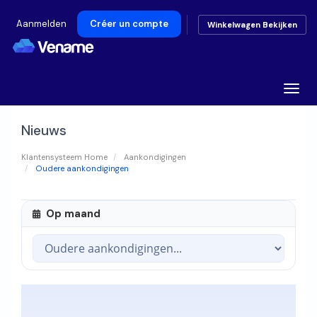
Aanmelden
Créer un compte
Winkelwagen Bekijken
Toggl
Nieuws
Klantensysteem Home
Aankondigingen
Oudere aankondigingen
Op maand